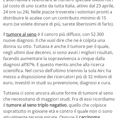
(al costo di uno scatto da tutta Italia, attivo dal 23 aprile,
24 ore su 24). Nelle piazze troverete i volontari pronti a
distribuire le azalee con un contributo minimo di 15
euro (se volete donare di più, sarete liberissimi di farlo).
Il
tumore al seno
è il cancro più diffuso, con 52.300
nuove diagnosi. Il che vuol dire che ne è colpita una
donna su otto. Tuttavia è anche il tumore per il quale,
negli ultimi due decenni, si sono avuti i migliori risultati,
facendo aumentare la sopravvivenza a cinque dalla
diagnosi all’87%. E questo merito anche alla ricerca
scientifica. Nel corso dell’ultimo triennio la sola Airc ha
messo a disposizione dei ricercatori più di 32 milioni di
euro, investiti in studi su prevenzione, diagnosi e cura.
Tuttavia ci sono ancora alcune forme di tumore al seno
che necessitano di maggiori studi. Fra di essi ricordiamo
il
tumore al seno triplo negativo
, quello che colpisce
soprattutto in giovane età e contro il quale non ci sono
attualmente terapie mirate. Oppure il
carcinoma