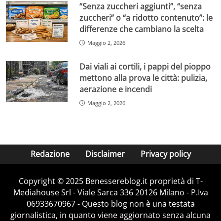
“Senza zuccheri aggiunti”, “senza
zuccheri” o “a ridotto contenuto”: le
differenze che cambiano la scelta
Maggio 2, 2026
Dai viali ai cortili, i pappi del pioppo
mettono alla prova le città: pulizia,
aerazione e incendi
Maggio 2, 2026
Redazione
Disclaimer
Privacy policy
Copyright © 2025 Benessereblog.it proprietà di T-
Mediahouse Srl - Viale Sarca 336 20126 Milano - P.Iva
06933670967 - Questo blog non è una testata
giornalistica, in quanto viene aggiornato senza alcuna