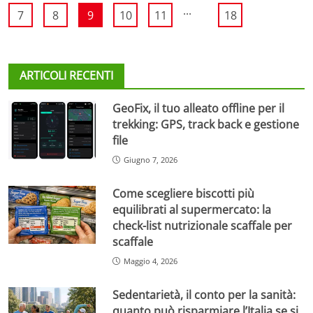
...
7
8
9
10
11
18
ARTICOLI RECENTI
GeoFix, il tuo alleato offline per il
trekking: GPS, track back e gestione
file
Giugno 7, 2026
Come scegliere biscotti più
equilibrati al supermercato: la
check-list nutrizionale scaffale per
scaffale
Maggio 4, 2026
Sedentarietà, il conto per la sanità:
quanto può risparmiare l’Italia se si