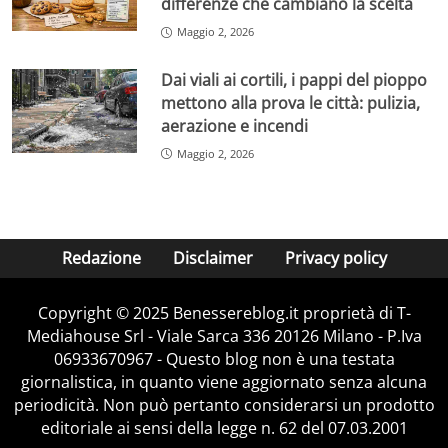
differenze che cambiano la scelta
Maggio 2, 2026
Dai viali ai cortili, i pappi del pioppo
mettono alla prova le città: pulizia,
aerazione e incendi
Maggio 2, 2026
Redazione
Disclaimer
Privacy policy
Copyright © 2025 Benessereblog.it proprietà di T-
Mediahouse Srl - Viale Sarca 336 20126 Milano - P.Iva
06933670967 - Questo blog non è una testata
giornalistica, in quanto viene aggiornato senza alcuna
periodicità. Non può pertanto considerarsi un prodotto
editoriale ai sensi della legge n. 62 del 07.03.2001