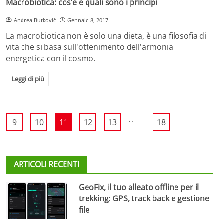
Macrobiotica: cos’è e quali sono i principi
Andrea Butkovič
Gennaio 8, 2017
La macrobiotica non è solo una dieta, è una filosofia di
vita che si basa sull'ottenimento dell'armonia
energetica con il cosmo.
Leggi di più
...
9
10
11
12
13
18
ARTICOLI RECENTI
GeoFix, il tuo alleato offline per il
trekking: GPS, track back e gestione
file