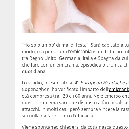
“Ho solo un po’ di mal di testa”. Sarà capitato a t
modo, ma per alcuni l’
emicrania
è un disturbo tut
tra Regno Unito, Germania, Italia e Spagna da cu
che fare con un’emicrania, episodica o cronica che
quotidiana
.
Lo studio, presentato al 4°
European Headache an
Copenaghen, ha verificato l’impatto dell’
emicrani
età compresa tra i 20 e i 60 anni. Ne è emerso c
questi problema sarebbe disposto a fare qualsiasi 
attacchi. In molti casi, però sembra vincere la ras
sia nulla da fare contro l’efficacia.
Viene spontaneo chiedersi da cosa nasca questo at