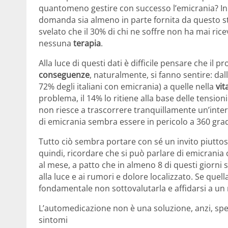
quantomeno gestire con successo l’emicrania? In r
domanda sia almeno in parte fornita da questo st
svelato che il 30% di chi ne soffre non ha mai ri
nessuna
terapia
.
Alla luce di questi dati è difficile pensare che 
conseguenze
, naturalmente, si fanno sentire: dall
72% degli italiani con emicrania) a quelle nella
vit
problema, il 14% lo ritiene alla base delle tension
non riesce a trascorrere tranquillamente un’intera s
di emicrania sembra essere in pericolo a 360 grad
Tutto ciò sembra portare con sé un invito piutto
quindi, ricordare che si può parlare di emicrania
al mese, a patto che in almeno 8 di questi giorni 
alla luce e ai rumori e dolore localizzato. Se quel
fondamentale non sottovalutarla e affidarsi a un
L’automedicazione non è una soluzione, anzi, spess
sintomi