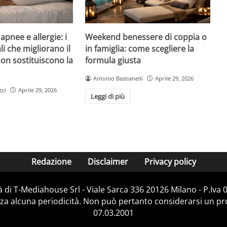
pnee e allergie: i
Weekend benessere di coppia o
li che migliorano il
in famiglia: come scegliere la
on sostituiscono la
formula giusta
Antonio Bastianelli
Aprile 29, 2026
cci
Aprile 29, 2026
Leggi di più
Redazione
Disclaimer
Privacy policy
 di T-Mediahouse Srl - Viale Sarca 336 20126 Milano - P.Iva
za alcuna periodicità. Non può pertanto considerarsi un prod
07.03.2001