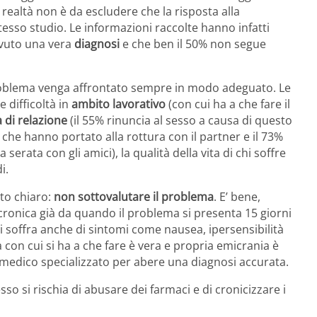
ealtà non è da escludere che la risposta alla
esso studio. Le informazioni raccolte hanno infatti
cevuto una vera
diagnosi
e che ben il 50% non segue
il problema venga affrontato sempre in modo adeguato. Le
e difficoltà in
ambito lavorativo
(con cui ha a che fare il
a di relazione
(il 55% rinuncia al sesso a causa di questo
i che hanno portato alla rottura con il partner e il 73%
erata con gli amici), la qualità della vita di chi soffre
i.
sto chiaro:
non sottovalutare il problema
. E’ bene,
 cronica già da quando il problema si presenta 15 giorni
si soffra anche di sintomi come nausea, ipersensibilità
la con cui si ha a che fare è vera e propria emicrania è
 medico specializzato per abere una diagnosi accurata.
o si rischia di abusare dei farmaci e di cronicizzare i