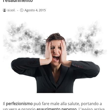
l’esaurimento
si.sol.
-
Agosto 4, 2015
Il
perfezionismo
può fare male alla salute, portando a
un vero e proprio
esaurimento nervoso
. L’avviso arriva