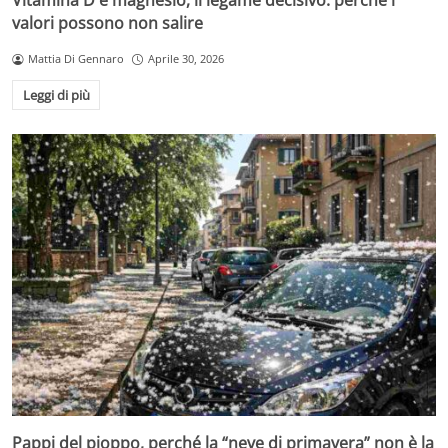
Vitamina D e magnesio, il legame decisivo: perché i
valori possono non salire
Mattia Di Gennaro
Aprile 30, 2026
Leggi di più
Pappi del pioppo, perché la “neve di primavera” non è la