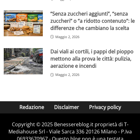
“Senza zuccheri aggiunti”, “senza
zuccheri” o “a ridotto contenuto”: le
differenze che cambiano la scelta
Maggio 2, 2026
Dai viali ai cortili, i pappi del pioppo
mettono alla prova le città: pulizia,
aerazione e incendi
Maggio 2, 2026
Redazione
Disclaimer
Privacy policy
Copyright © 2025 Benessereblog.it proprietà di T-
Mediahouse Srl - Viale Sarca 336 20126 Milano - P.Iva
06933670967 - Questo blog non è una testata