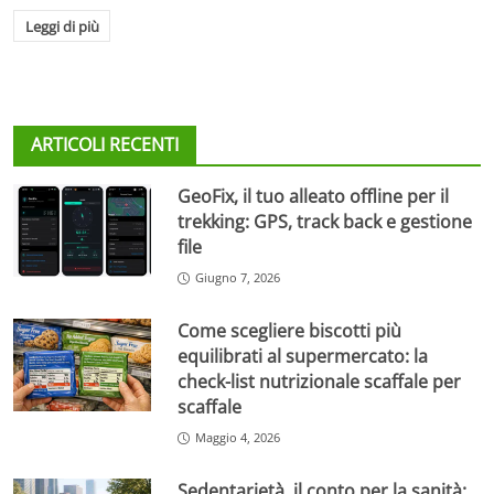
Leggi di più
ARTICOLI RECENTI
GeoFix, il tuo alleato offline per il
trekking: GPS, track back e gestione
file
Giugno 7, 2026
Come scegliere biscotti più
equilibrati al supermercato: la
check-list nutrizionale scaffale per
scaffale
Maggio 4, 2026
Sedentarietà, il conto per la sanità: