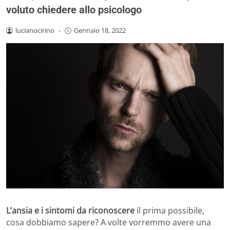
voluto chiedere allo psicologo
lucianocirino
-
Gennaio 18, 2022
L’ansia e i sintomi da riconoscere
il prima possibile,
cosa dobbiamo sapere? A volte vorremmo avere una