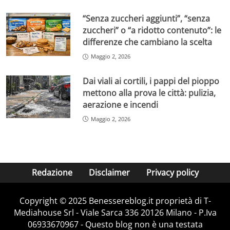
“Senza zuccheri aggiunti”, “senza
zuccheri” o “a ridotto contenuto”: le
differenze che cambiano la scelta
Maggio 2, 2026
Dai viali ai cortili, i pappi del pioppo
mettono alla prova le città: pulizia,
aerazione e incendi
Maggio 2, 2026
Redazione
Disclaimer
Privacy policy
Copyright © 2025 Benessereblog.it proprietà di T-
Mediahouse Srl - Viale Sarca 336 20126 Milano - P.Iva
06933670967 - Questo blog non è una testata