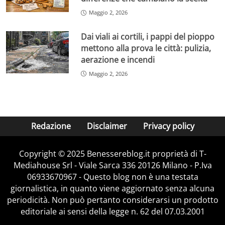
Maggio 2, 2026
Dai viali ai cortili, i pappi del pioppo
mettono alla prova le città: pulizia,
aerazione e incendi
Maggio 2, 2026
Redazione
Disclaimer
Privacy policy
Copyright © 2025 Benessereblog.it proprietà di T-
Mediahouse Srl - Viale Sarca 336 20126 Milano - P.Iva
06933670967 - Questo blog non è una testata
giornalistica, in quanto viene aggiornato senza alcuna
periodicità. Non può pertanto considerarsi un prodotto
editoriale ai sensi della legge n. 62 del 07.03.2001