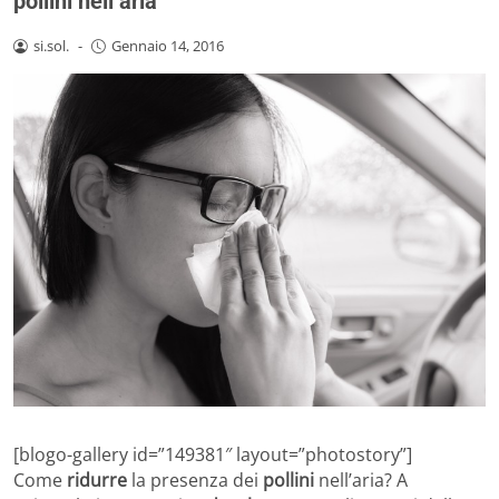
pollini nell’aria
si.sol.
-
Gennaio 14, 2016
[blogo-gallery id=”149381″ layout=”photostory”]
Come
ridurre
la presenza dei
pollini
nell’aria? A