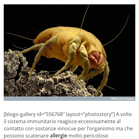
[blogo-gallery id=”556768″ layout=”photostory”] A volte
il sistema immunitario reagisce eccessivamente al
contatto con sostanze innocue per l’organismo ma che
possono scatenare
allergie
molto pericolose.