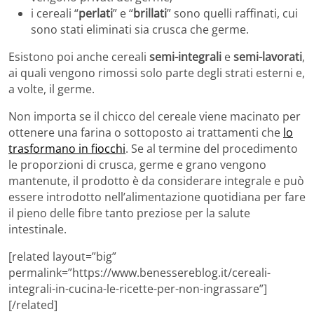
i cereali “
perlati
” e “
brillati
” sono quelli raffinati, cui
sono stati eliminati sia crusca che germe.
Esistono poi anche cereali
semi-integrali
e
semi-lavorati
,
ai quali vengono rimossi solo parte degli strati esterni e,
a volte, il germe.
Non importa se il chicco del cereale viene macinato per
ottenere una farina o sottoposto ai trattamenti che
lo
trasformano in fiocchi
. Se al termine del procedimento
le proporzioni di crusca, germe e grano vengono
mantenute, il prodotto è da considerare integrale e può
essere introdotto nell’alimentazione quotidiana per fare
il pieno delle fibre tanto preziose per la salute
intestinale.
[related layout=”big”
permalink=”https://www.benessereblog.it/cereali-
integrali-in-cucina-le-ricette-per-non-ingrassare”]
[/related]