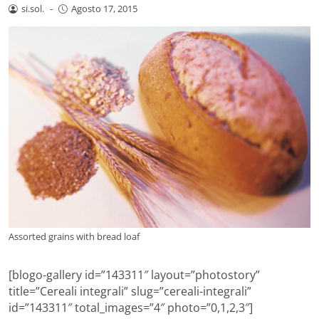
si.sol.
-
Agosto 17, 2015
Assorted grains with bread loaf
[blogo-gallery id=”143311″ layout=”photostory”
title=”Cereali integrali” slug=”cereali-integrali”
id=”143311″ total_images=”4″ photo=”0,1,2,3″]