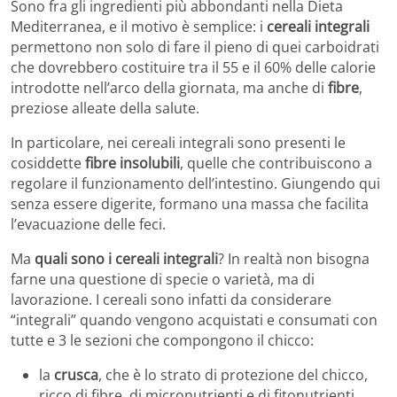
Sono fra gli ingredienti più abbondanti nella Dieta
Mediterranea, e il motivo è semplice: i
cereali integrali
permettono non solo di fare il pieno di quei carboidrati
che dovrebbero costituire tra il 55 e il 60% delle calorie
introdotte nell’arco della giornata, ma anche di
fibre
,
preziose alleate della salute.
In particolare, nei cereali integrali sono presenti le
cosiddette
fibre insolubili
, quelle che contribuiscono a
regolare il funzionamento dell’intestino. Giungendo qui
senza essere digerite, formano una massa che facilita
l’evacuazione delle feci.
Ma
quali sono i cereali integrali
? In realtà non bisogna
farne una questione di specie o varietà, ma di
lavorazione. I cereali sono infatti da considerare
“integrali” quando vengono acquistati e consumati con
tutte e 3 le sezioni che compongono il chicco:
la
crusca
, che è lo strato di protezione del chicco,
ricco di fibre, di micronutrienti e di fitonutrienti