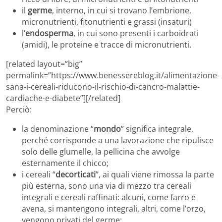
il
germe
, interno, in cui si trovano l’embrione,
micronutrienti, fitonutrienti e grassi (insaturi)
l’
endosperma
, in cui sono presenti i carboidrati
(amidi), le proteine e tracce di micronutrienti.
[related layout=”big”
permalink=”https://www.benessereblog.it/alimentazione-
sana-i-cereali-riducono-il-rischio-di-cancro-malattie-
cardiache-e-diabete”][/related]
Perciò:
la denominazione “
mondo
” significa integrale,
perché corrisponde a una lavorazione che ripulisce
solo delle glumelle, la pellicina che avvolge
esternamente il chicco;
i cereali “
decorticati
”, ai quali viene rimossa la parte
più esterna, sono una via di mezzo tra cereali
integrali e cereali raffinati: alcuni, come farro e
avena, si mantengono integrali, altri, come l’orzo,
vengono privati del germe;