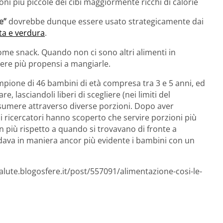
ni più piccole dei cibi maggiormente ricchi di calorie
e”
dovrebbe dunque essere usato strategicamente dai
ta e verdura
.
 come snack. Quando non ci sono altri alimenti in
ere più propensi a mangiarle.
ampione di 46 bambini di età compresa tra 3 e 5 anni, ed
lasciandoli liberi di scegliere (nei limiti del
ssumere attraverso diverse porzioni. Dopo aver
, i ricercatori hanno scoperto che servire porzioni più
in più rispetto a quando si trovavano di fronte a
rdava in maniera ancor più evidente i bambini con un
alute.blogosfere.it/post/557091/alimentazione-cosi-le-