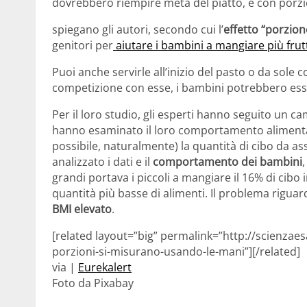
dovrebbero riempire metà del piatto, e con porzio
spiegano gli autori, secondo cui l’
effetto “porzion
genitori per
aiutare i bambini a mangiare più frut
Puoi anche servirle all’inizio del pasto o da sole
competizione con esse, i bambini potrebbero ess
Per il loro studio, gli esperti hanno seguito un c
hanno esaminato il loro comportamento alimentare, 
possibile, naturalmente) la quantità di cibo da a
analizzato i dati e il
comportamento dei bambini
grandi portava i piccoli a mangiare il 16% di cibo 
quantità più basse di alimenti. Il problema rigua
BMI elevato
.
[related layout=”big” permalink=”http://scienzaes
porzioni-si-misurano-usando-le-mani”][/related]
via |
Eurekalert
Foto da Pixabay