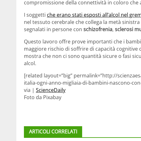
compromissione della connettività in coloro che av
I soggetti
che erano stati esposti all’alcol nel g
nel tessuto cerebrale che collega la metà sinistra 
segnalati in persone con
schizofrenia
,
sclerosi mu
Questo lavoro offre prove importanti che i bambin
maggiore rischio di soffrire di capacità cognitive
mostra che non ci sono quantità sicure o fasi sic
alcol.
[related layout=”big” permalink=”http://scienzaes
italia-ogni-anno-migliaia-di-bambini-nascono-con-
via |
ScienceDaily
Foto da Pixabay
ARTICOLI CORRELATI