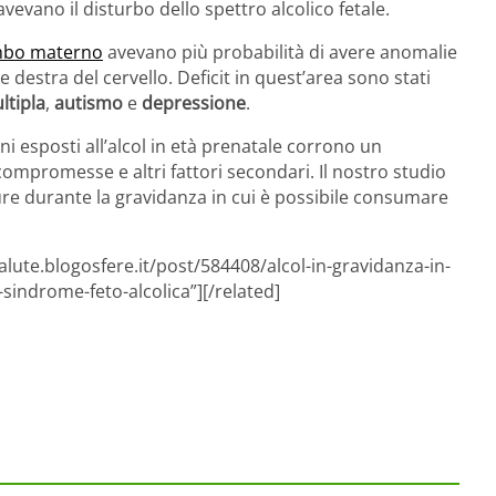
evano il disturbo dello spettro alcolico fetale.
rembo materno
avevano più probabilità di avere anomalie
e destra del cervello. Deficit in quest’area sono stati
ltipla
,
autismo
e
depressione
.
i esposti all’alcol in età prenatale corrono un
 compromesse e altri fattori secondari. Il nostro studio
ure durante la gravidanza in cui è possibile consumare
alute.blogosfere.it/post/584408/alcol-in-gravidanza-in-
sindrome-feto-alcolica”][/related]