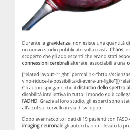
Durante la
gravidanza
, non esiste una quantità d
un nuovo studio pubblicato sulla rivista
Chaos
, de
scoperto che gli adolescenti che erano stati espo
connessioni cerebrali
alterate, associabili a una
c
[related layout=”right” permalink=”http://scienz
vino-riduce-le-possibilita-di-avere-un-figlio”][/rela
Gli autori spiegano che il
disturbo dello spettro al
disabilità intellettiva in tutto il mondo ed è col
l’
ADHD
. Grazie al loro studio, gli esperti sono stat
all’alcol sul cervello in via di sviluppo.
Dopo aver raccolto i dati di 19 pazienti con FASD 
imaging neuronale
gli autori hanno rilevato la p