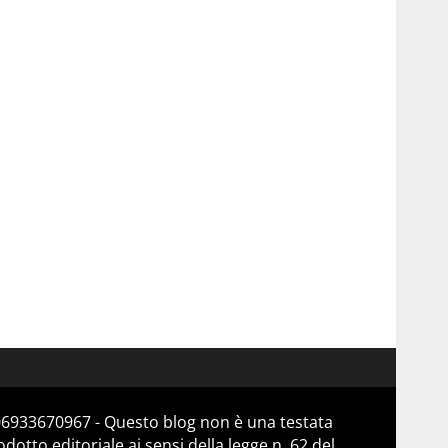
 06933670967 - Questo blog non è una testata
otto editoriale ai sensi della legge n. 62 del