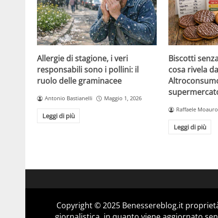
Allergie di stagione, i veri
Biscotti senz
responsabili sono i pollini: il
cosa rivela da
ruolo delle graminacee
Altroconsumo
supermercat
Antonio Bastianelli
Maggio 1, 2026
Raffaele Moauro
Leggi di più
Leggi di più
Copyright © 2025 Benessereblog.it proprietà
giornalistica, in quanto viene aggiornato sen