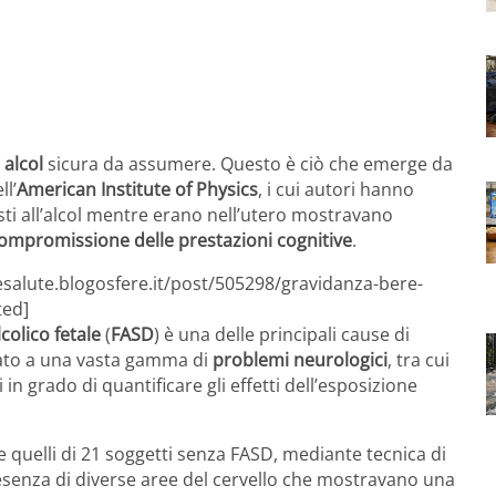
i
alcol
sicura da assumere. Questo è ciò che emerge da
ll’
American Institute of Physics
, i cui autori hanno
sti all’alcol mentre erano nell’utero mostravano
ompromissione delle prestazioni cognitive
.
aesalute.blogosfere.it/post/505298/gravidanza-bere-
ted]
colico fetale
(
FASD
) è una delle principali cause di
legato a una vasta gamma di
problemi neurologici
, tra cui
i in grado di quantificare gli effetti dell’esposizione
e quelli di 21 soggetti senza FASD, mediante tecnica di
resenza di diverse aree del cervello che mostravano una