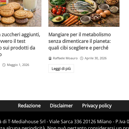
a zuccheri aggiunti,
Mangiare per il metabolismo
vvero il test
senza dimenticare il pianeta:
 sui prodotti da
quali cibi scegliere e perché
o
Raffaele Moauro
Aprile 30, 2026
Maggio 1, 2026
Leggi di più
Redazione
Disclaimer
Privacy policy
 di T-Mediahouse Srl - Viale Sarca 336 20126 Milano - P.Iva
za alcuna periodicità. Non può pertanto considerarsi un prod