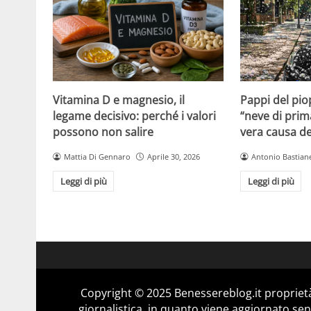
Vitamina D e magnesio, il
Pappi del pio
legame decisivo: perché i valori
“neve di prim
possono non salire
vera causa del
Mattia Di Gennaro
Aprile 30, 2026
Antonio Bastiane
Leggi di più
Leggi di più
Copyright © 2025 Benessereblog.it proprietà
giornalistica, in quanto viene aggiornato sen