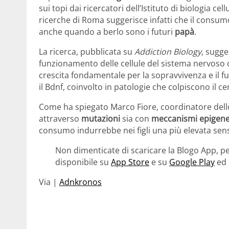
sui topi dai ricercatori dell’Istituto di biologia ce
ricerche di Roma suggerisce infatti che il consumo 
anche quando a berlo sono i futuri
papà
.
La ricerca, pubblicata su
Addiction Biology
, sugge
funzionamento delle cellule del sistema nervoso c
crescita fondamentale per la sopravvivenza e il f
il Bdnf, coinvolto in patologie che colpiscono il cer
Come ha spiegato Marco Fiore, coordinatore dello 
attraverso
mutazioni
sia con
meccanismi epigenet
consumo indurrebbe nei figli una più elevata sensibi
Non dimenticate di scaricare la Blogo App, pe
disponibile su
App Store
e su
Google Play
ed 
Via |
Adnkronos