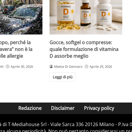
Gocce, softgel o compresse:
ppo, perché la
quale formulazione di vitamina
avera” non è la
D assorbe meglio
le allergie
Mattia Di Gennaro
Aprile 29, 2026
lli
Aprile 30, 2026
Leggi di più
Redazione
Disclaimer
Privacy policy
 di T-Mediahouse Srl - Viale Sarca 336 20126 Milano - P.Iva
za alcuna periodicità. Non può pertanto considerarsi un prod