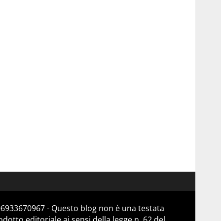
 06933670967 - Questo blog non è una testata
otto editoriale ai sensi della legge n. 62 del