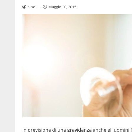
si.sol.
-
Maggio 20, 2015
In previsione di una
gravidanza
anche gli uomini f