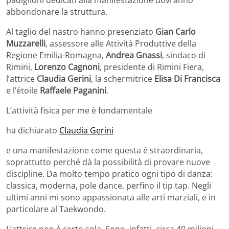
abbondonare la struttura.
Al taglio del nastro hanno presenziato
Gian Carlo
Muzzarelli
, assessore alle Attività Produttive della
Regione Emilia-Romagna,
Andrea Gnassi
, sindaco di
Rimini,
Lorenzo Cagnoni
, presidente di Rimini Fiera,
l’attrice
Claudia Gerini
, la schermitrice
Elisa Di Francisca
e l’étoile
Raffaele Paganini
.
L’attività fisica per me è fondamentale
ha dichiarato
Claudia Gerini
e una manifestazione come questa è straordinaria,
soprattutto perché dà la possibilità di provare nuove
discipline. Da molto tempo pratico ogni tipo di danza:
classica, moderna, pole dance, perfino il tip tap. Negli
ultimi anni mi sono appassionata alle arti marziali, e in
particolare al Taekwondo.
L’attrice non è certo sola. Sono, infatti, circa 40 milioni