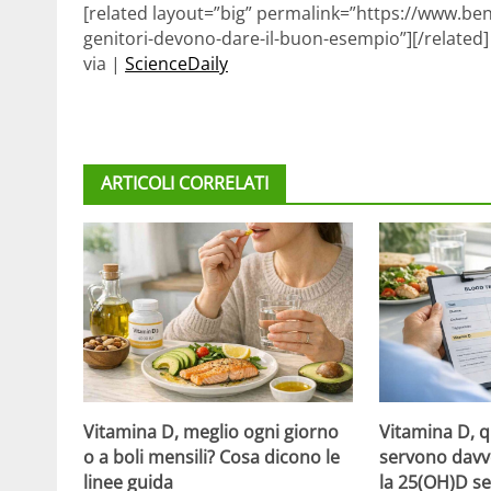
[related layout=”big” permalink=”https://www.ben
genitori-devono-dare-il-buon-esempio”][/related]
via |
ScienceDaily
ARTICOLI CORRELATI
Vitamina D, meglio ogni giorno
Vitamina D, 
o a boli mensili? Cosa dicono le
servono davv
linee guida
la 25(OH)D se