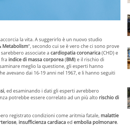
ccorcia la vita. A suggerirlo è un nuovo studio
 & Metabolism
“, secondo cui se è vero che ci sono prove
sarebbero associate a
cardiopatia coronarica
(CHD) e
 fra
indice di massa corporea
(
BMI
) e il rischio di
 esaminare meglio la questione, gli esperti hanno
e avevano dai 16-19 anni nel 1967, e li hanno seguiti
si
, ed esaminando i dati gli esperti avrebbero
nza potrebbe essere correlato ad un più alto
rischio di
bero registrato condizioni come aritmia fatale,
malattie
rteriose
,
insufficienza cardiaca
ed
embolia polmonare
.