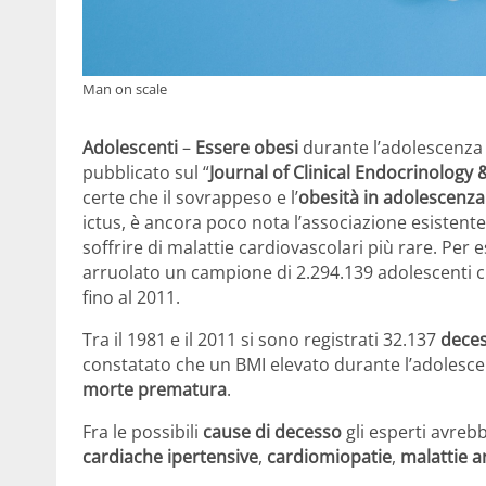
Man on scale
Adolescenti
–
Essere obesi
durante l’adolescenza a
pubblicato sul “
Journal of Clinical Endocrinology
certe che il sovrappeso e l’
obesità in adolescenza
ictus, è ancora poco nota l’associazione esistente
soffrire di malattie cardiovascolari più rare. Per
arruolato un campione di 2.294.139 adolescenti ch
fino al 2011.
Tra il 1981 e il 2011 si sono registrati 32.137
deces
constatato che un BMI elevato durante l’adolesce
morte prematura
.
Fra le possibili
cause di decesso
gli esperti avreb
cardiache ipertensive
,
cardiomiopatie
,
malattie a