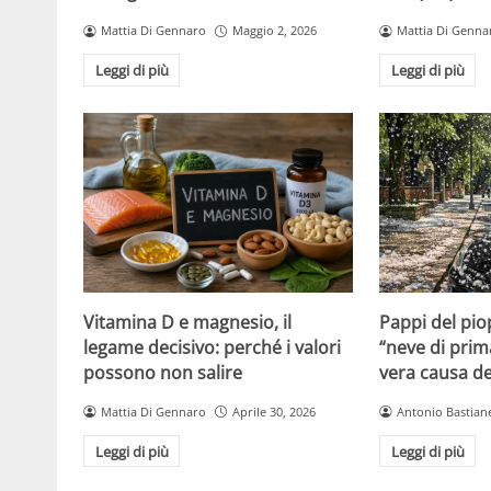
Mattia Di Gennaro
Maggio 2, 2026
Mattia Di Genna
Leggi di più
Leggi di più
Vitamina D e magnesio, il
Pappi del pio
legame decisivo: perché i valori
“neve di prim
possono non salire
vera causa del
Mattia Di Gennaro
Aprile 30, 2026
Antonio Bastiane
Leggi di più
Leggi di più