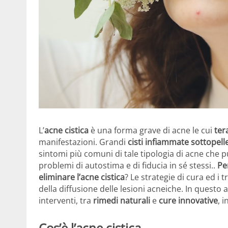
L’
acne cistica
è una forma grave di acne le cui
ter
manifestazioni. Grandi
cisti infiammate sottopell
sintomi più comuni di tale tipologia di acne che pu
problemi di autostima e di fiducia in sé stessi..
Pe
eliminare l’acne cistica
? Le strategie di cura ed i
della diffusione delle lesioni acneiche. In questo a
interventi, tra
rimedi naturali
e
cure innovative
, i
Cos’è l’acne cistica