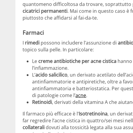
quantomeno difficoltosa da trovare, soprattutto p
cicatrici permanenti
. Mai come in questo caso è 
piuttosto che affidarsi al fai-da-te.
Farmaci
I
rimedi
possono includere l’assunzione di
antibio
topico sulla pelle. In particolare:
Le
creme antibiotiche per acne cistica
hanno l
l’infiammazione.
L’
acido salicilico
, un derivato acetilato dell’ac
antinfiammatorie e antipiretiche, oltre a favo
antinfiammatoria e batteriostatica. Per quest
di patologie come l’
acne
.
Retinoidi
, derivati ​​della vitamina A che aiuta
Il farmaco più efficace è l’
Isotretinoina
, un deriva
far regredire l’acne cistica in quattro/sei mesi n
collaterali
dovuti alla tossicità legata alla sua a