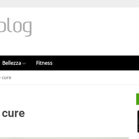
Bellezza
Fitness
e cure
 cure