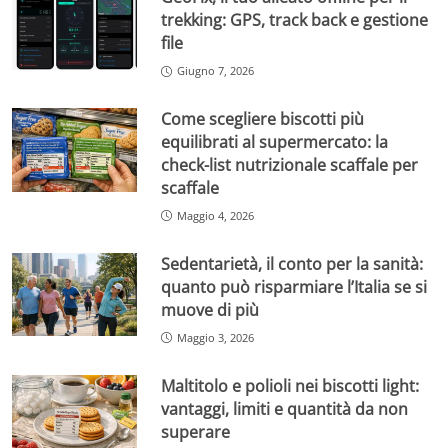
trekking: GPS, track back e gestione
file
Giugno 7, 2026
Come scegliere biscotti più
equilibrati al supermercato: la
check-list nutrizionale scaffale per
scaffale
Maggio 4, 2026
Sedentarietà, il conto per la sanità:
quanto può risparmiare l’Italia se si
muove di più
Maggio 3, 2026
Maltitolo e polioli nei biscotti light:
vantaggi, limiti e quantità da non
superare