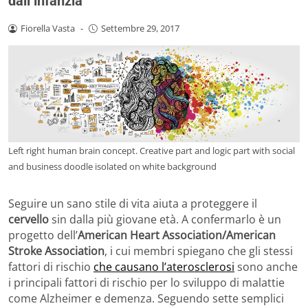
dall’infanzia
Fiorella Vasta
-
Settembre 29, 2017
Left right human brain concept. Creative part and logic part with social
and business doodle isolated on white background
Seguire un sano stile di vita aiuta a proteggere il
cervello
sin dalla più giovane età. A confermarlo è un
progetto dell’
American Heart Association/American
Stroke Association
, i cui membri spiegano che gli stessi
fattori di rischio
che causano l’aterosclerosi
sono anche
i principali fattori di rischio per lo sviluppo di malattie
come Alzheimer e demenza. Seguendo sette semplici