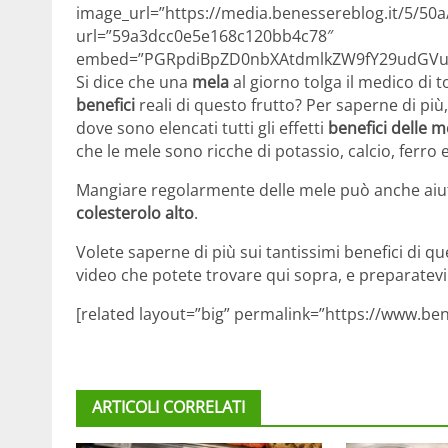
image_url=”https://media.benessereblog.it/5/
url=”59a3dcc0e5e168c120bb4c78″
embed=”PGRpdiBpZD0nbXAtdmlkZW9fY29udGVud
Si dice che una
mela
al giorno tolga il medico di 
benefici
reali di questo frutto? Per saperne di pi
dove sono elencati tutti gli effetti
benefici delle m
che le mele sono ricche di potassio, calcio, ferro
Mangiare regolarmente delle mele può anche aiutar
colesterolo alto
.
Volete saperne di più sui tantissimi benefici di qu
video che potete trovare qui sopra, e preparatev
[related layout=”big” permalink=”https://www.ben
ARTICOLI CORRELATI