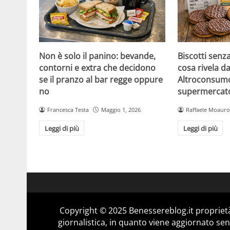
Non è solo il panino: bevande,
Biscotti senz
contorni e extra che decidono
cosa rivela da
se il pranzo al bar regge oppure
Altroconsumo
no
supermercat
Francesca Testa
Maggio 1, 2026
Raffaele Moauro
Leggi di più
Leggi di più
Copyright © 2025 Benessereblog.it proprietà
giornalistica, in quanto viene aggiornato sen