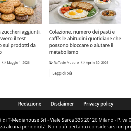
a zuccheri aggiunti,
Colazione, numero dei pasti e
vvero il test
caffè: le abitudini quotidiane che
 sui prodotti da
possono bloccare o aiutare il
o
metabolismo
Maggio 1, 2026
Raffaele Moauro
Aprile 30, 2026
Leggi di più
Redazione
Disclaimer
Privacy policy
 di T-Mediahouse Srl - Viale Sarca 336 20126 Milano - P.Iva
za alcuna periodicità. Non può pertanto considerarsi un prod