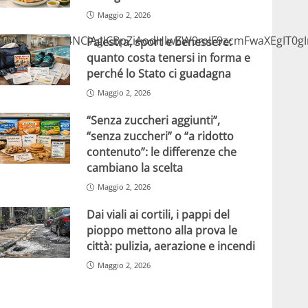
Maggio 2, 2026
jcmlwdD4NCiAgICBpZiAodHlwZW9mIF9zcmFwaXEgIT0gInVu
Palestra, sport e benessere:
quanto costa tenersi in forma e
perché lo Stato ci guadagna
Maggio 2, 2026
“Senza zuccheri aggiunti”,
“senza zuccheri” o “a ridotto
contenuto”: le differenze che
cambiano la scelta
Maggio 2, 2026
Dai viali ai cortili, i pappi del
pioppo mettono alla prova le
città: pulizia, aerazione e incendi
Maggio 2, 2026