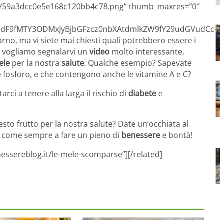
50a/59a3dcc0e5e168c120bb4c78.png” thumb_maxres=”0″
F9fMTY3ODMxJyBjbGFzcz0nbXAtdmlkZW9fY29udGVudCc+PHN
torno, ma vi siete mai chiesti quali potrebbero essere i
ù, vogliamo segnalarvi un
video
molto interessante,
ele
per la nostra
salute
. Qualche esempio? Sapevate
 e fosforo, e che contengono anche le vitamine A e C?
ci a tenere alla larga il rischio di
diabete
e
esto frutto per la nostra salute? Date un’occhiata al
i come sempre a fare un pieno di
benessere
e bontà!
essereblog.it/le-mele-scomparse”][/related]