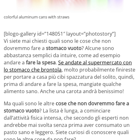
colorful aluminum cans with straws
[blogo-gallery id=”148051″ layout=”photostory”]
Vi siete mai chiesti quali sono le cose che non
dovremmo fare a
stomaco vuoto
? Alcune sono
abbastanza semplici da intuire, come ad esempio
andare a
fare la spesa
.
Se andate al supermercato con
lo stomaco che brontola
, molto probabilmente finireste
per portare a casa più cibi spazzatura del solito, quindi,
prima di andare a fare la spesa, mangiate qualche
alimento sano. Anche una carota andrà benissimo!
Ma quali sono le altre
cose che non dovremmo fare a
stomaco vuoto
? La lista è lunga, a cominciare
dall’attività fisica intensa, che secondo gli esperti non
andrebbe mai svolta senza prima aver consumato un
pasto sano e leggero. Siete curiosi di conoscere quali
sono le altre cose da non fare?