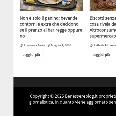
Non è solo il panino: bevande,
Biscotti senz
contorni e extra che decidono
cosa rivela da
se il pranzo al bar regge oppure
Altroconsumo
no
supermercat
Francesca Testa
Maggio 1, 2026
Raffaele Moauro
Leggi di più
Leggi di più
Copyright © 2025 Benessereblog.it proprietà
giornalistica, in quanto viene aggiornato sen