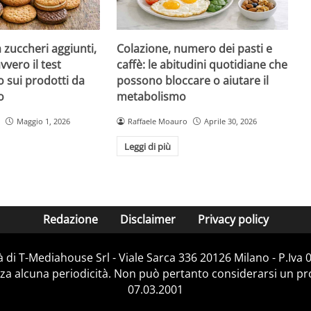
a zuccheri aggiunti,
Colazione, numero dei pasti e
vvero il test
caffè: le abitudini quotidiane che
 sui prodotti da
possono bloccare o aiutare il
o
metabolismo
Maggio 1, 2026
Raffaele Moauro
Aprile 30, 2026
Leggi di più
Redazione
Disclaimer
Privacy policy
 di T-Mediahouse Srl - Viale Sarca 336 20126 Milano - P.Iva
za alcuna periodicità. Non può pertanto considerarsi un prod
07.03.2001