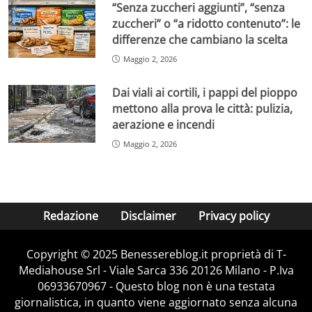
“Senza zuccheri aggiunti”, “senza
zuccheri” o “a ridotto contenuto”: le
differenze che cambiano la scelta
Maggio 2, 2026
Dai viali ai cortili, i pappi del pioppo
mettono alla prova le città: pulizia,
aerazione e incendi
Maggio 2, 2026
Redazione
Disclaimer
Privacy policy
Copyright © 2025 Benessereblog.it proprietà di T-
Mediahouse Srl - Viale Sarca 336 20126 Milano - P.Iva
06933670967 - Questo blog non è una testata
giornalistica, in quanto viene aggiornato senza alcuna