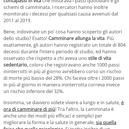
contapassi in vita
che misurava i passi quotidiani e gli
schemi di camminata. I ricercatori hanno inoltre
monitorato i decessi per qualsiasi causa avvenuti dal
2011 al 2019.
Bene, indovinate un po’ cosa hanno scoperto gli autori
dello studio? Esatto!
Camminare allunga la vita
. Più
esattamente, gli autori hanno registrato un totale di 804
decessi durante l’intero periodo di studio, ed hanno
osservato che rispetto a chi aveva uno
stile di vita
sedentario
, coloro che registravano anche 1000 passi
ininterrotti in più al giorno avrebbero corso un rischio
di morte più basso del 28%. Chi faceva oltre i 2000 passi
in più al giorno in maniera ininterrotta correva invece
un rischio inferiore del 32%.
Insomma, se davvero volete vivere a lungo e in salute,
è
ora di camminare di più
! Tra l’altro, la camminata è
anche uno dei modi più efficaci e semplici per
migliorare la forma e la salute in generale,
sia quella
fisica che quella psicologica
. Si tratta inoltre di un