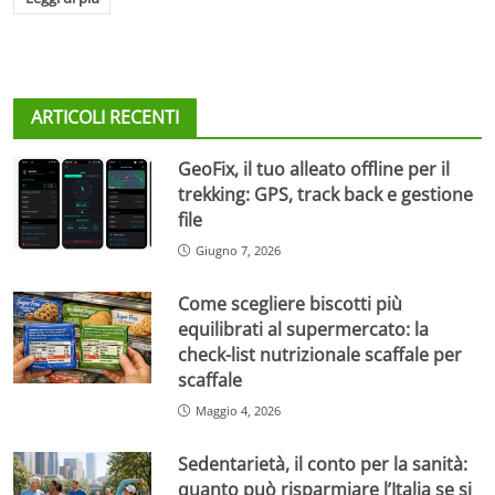
ARTICOLI RECENTI
GeoFix, il tuo alleato offline per il
trekking: GPS, track back e gestione
file
Giugno 7, 2026
Come scegliere biscotti più
equilibrati al supermercato: la
check-list nutrizionale scaffale per
scaffale
Maggio 4, 2026
Sedentarietà, il conto per la sanità:
quanto può risparmiare l’Italia se si