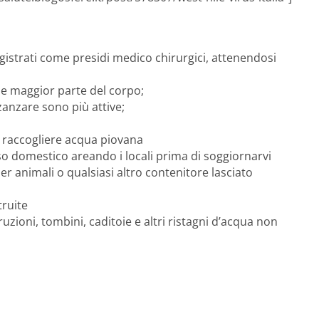
egistrati come presidi medico chirurgici, attenendosi
le maggior parte del corpo;
e zanzare sono più attive;
uò raccogliere acqua piovana
uso domestico areando i locali prima di soggiornarvi
r animali o qualsiasi altro contenitore lasciato
truite
truzioni, tombini, caditoie e altri ristagni d’acqua non