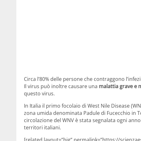
Circa l’80% delle persone che contraggono l’infe
Il virus può inoltre causare una
malattia grave e 
questo virus.
In Italia il primo focolaio di West Nile Disease (
zona umida denominata Padule di Fucecchio in Tosca
circolazione del WNV è stata segnalata ogni anno n
territori italiani.
[related layout=”big” permalink=”https://scienzaes