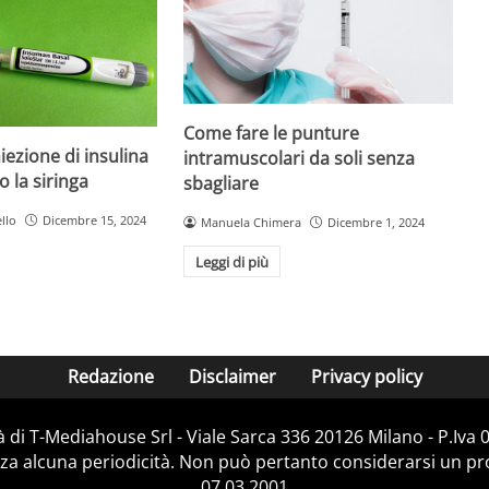
Come fare le punture
iezione di insulina
intramuscolari da soli senza
o la siringa
sbagliare
llo
Dicembre 15, 2024
Manuela Chimera
Dicembre 1, 2024
Leggi di più
Redazione
Disclaimer
Privacy policy
 di T-Mediahouse Srl - Viale Sarca 336 20126 Milano - P.Iva
za alcuna periodicità. Non può pertanto considerarsi un prod
07.03.2001