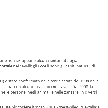
zione non sviluppano alcuna sintomatologia.
mortale
nei cavalli; gli uccelli sono gli ospiti naturali di
WND) è stato confermato nella tarda estate del 1998 nella
na, con alcuni casi clinici nei cavalli. Dal 2008, la
elle persone, negli animali e nelle zanzare, in diversi
alute.blogosfere.it/post/578307/west-nile-virus-italia”]