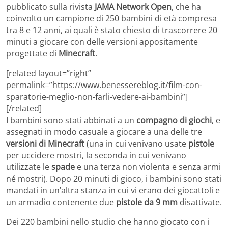
pubblicato sulla rivista
JAMA Network Open
, che ha
coinvolto un campione di 250 bambini di età compresa
tra 8 e 12 anni, ai quali è stato chiesto di trascorrere 20
minuti a giocare con delle versioni appositamente
progettate di
Minecraft
.
[related layout=”right”
permalink=”https://www.benessereblog.it/film-con-
sparatorie-meglio-non-farli-vedere-ai-bambini”]
[/related]
I bambini sono stati abbinati a un
compagno di giochi
, e
assegnati in modo casuale a giocare a una delle tre
versioni di Minecraft
(una in cui venivano usate
pistole
per uccidere mostri, la seconda in cui venivano
utilizzate le
spade
e una terza non violenta e senza armi
né mostri). Dopo 20 minuti di gioco, i bambini sono stati
mandati in un’altra stanza in cui vi erano dei giocattoli e
un armadio contenente due
pistole da 9 mm
disattivate.
Dei 220 bambini nello studio che hanno giocato con i