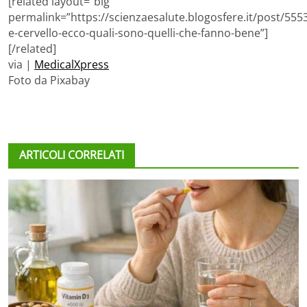
[related layout=”big”
permalink=”https://scienzaesalute.blogosfere.it/post/55
e-cervello-ecco-quali-sono-quelli-che-fanno-bene”]
[/related]
via |
MedicalXpress
Foto da Pixabay
ARTICOLI CORRELATI