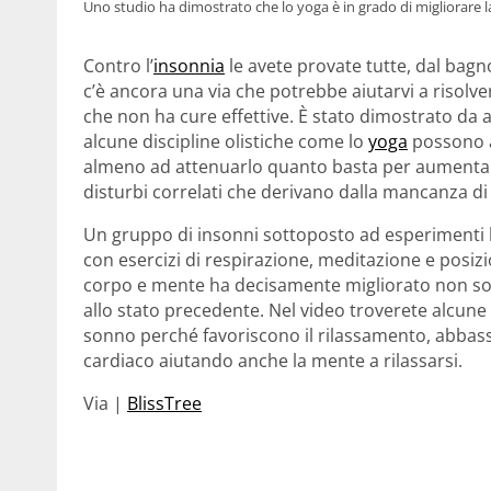
Uno studio ha dimostrato che lo yoga è in grado di migliorare 
Contro l’
insonnia
le avete provate tutte, dal bagno
c’è ancora una via che potrebbe aiutarvi a risolve
che non ha cure effettive. È stato dimostrato da 
alcune discipline olistiche come lo
yoga
possono a
almeno ad attenuarlo quanto basta per aumentare l
disturbi correlati che derivano dalla mancanza di
Un gruppo di insonni sottoposto ad esperimenti 
con esercizi di respirazione, meditazione e posizio
corpo e mente ha decisamente migliorato non solo
allo stato precedente. Nel video troverete alcune
sonno perché favoriscono il rilassamento, abbassa
cardiaco aiutando anche la mente a rilassarsi.
Via |
BlissTree