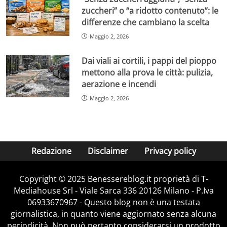
zuccheri” o “a ridotto contenuto”: le
differenze che cambiano la scelta
Maggio 2, 2026
Dai viali ai cortili, i pappi del pioppo
mettono alla prova le città: pulizia,
aerazione e incendi
Maggio 2, 2026
Redazione
Disclaimer
Privacy policy
Copyright © 2025 Benessereblog.it proprietà di T-
Mediahouse Srl - Viale Sarca 336 20126 Milano - P.Iva
06933670967 - Questo blog non è una testata
giornalistica, in quanto viene aggiornato senza alcuna
periodicità. Non può pertanto considerarsi un prodotto