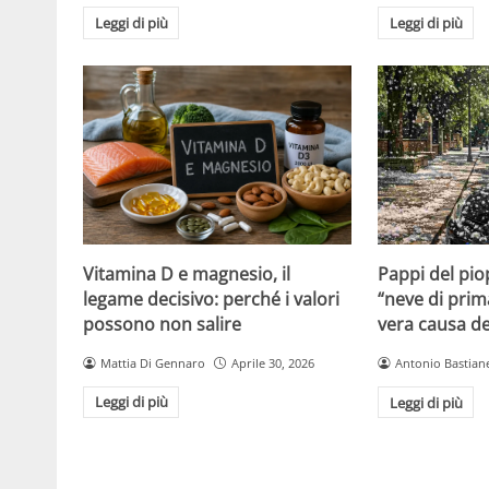
Leggi di più
Leggi di più
Vitamina D e magnesio, il
Pappi del pio
legame decisivo: perché i valori
“neve di prim
possono non salire
vera causa del
Mattia Di Gennaro
Aprile 30, 2026
Antonio Bastiane
Leggi di più
Leggi di più