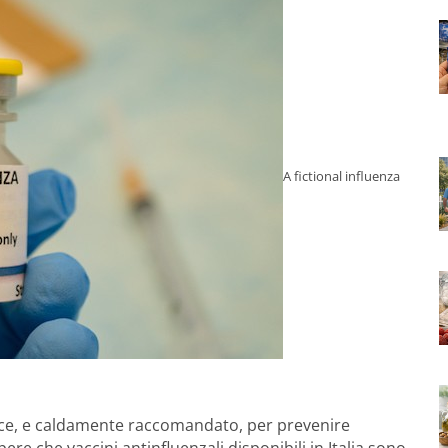
A fictional influenza
ace, e caldamente raccomandato, per prevenire
pere che vaccini antinfluenzali disponibili in Italia sono