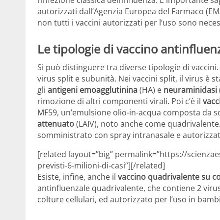
autorizzati dall’Agenzia Europea del Farmaco (EMA)
non tutti i vaccini autorizzati per l’uso sono nec
Le tipologie di vaccino antinfluen
Si può distinguere tra diverse tipologie di vaccini. 
virus split e subunità. Nei vaccini split, il virus è
gli
antigeni emoagglutinina
(HA) e
neuraminidasi
rimozione di altri componenti virali. Poi c’è il
vacci
MF59, un’emulsione olio-in-acqua composta da sq
attenuato
(LAIV), noto anche come quadrivalente.
somministrato con spray intranasale e autorizzato
[related layout=”big” permalink=”https://scienza
previsti-6-milioni-di-casi”][/related]
Esiste, infine, anche il
vaccino quadrivalente su col
antinfluenzale quadrivalente, che contiene 2 virus 
colture cellulari, ed autorizzato per l’uso in bambi