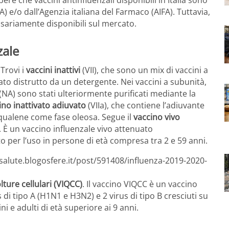
 e/o dall’Agenzia italiana del Farmaco (AIFA). Tuttavia,
essariamente disponibili sul mercato.
zale
Trovi i
vaccini inattivi
(VII), che sono un mix di vaccini a
 stato distrutto da un detergente. Nei vaccini a subunità,
(NA) sono stati ulteriormente purificati mediante la
no inattivato adiuvato
(VIIa), che contiene l’adiuvante
ualene come fase oleosa. Segue il
vaccino vivo
 È un vaccino influenzale vivo attenuato
 per l’uso in persone di età compresa tra 2 e 59 anni.
esalute.blogosfere.it/post/591408/influenza-2019-2020-
ture cellulari (VIQCC)
. Il vaccino VIQCC è un vaccino
di tipo A (H1N1 e H3N2) e 2 virus di tipo B cresciuti su
ni e adulti di età superiore ai 9 anni.