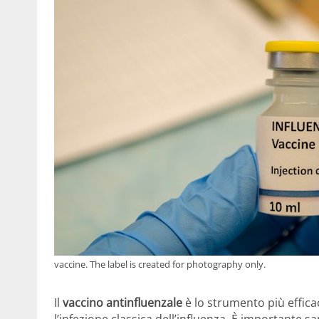
vaccine. The label is created for photography only.
Il
vaccino antinfluenzale
è lo strumento più effic
l’infezione classica dell’influenza. È importante sa