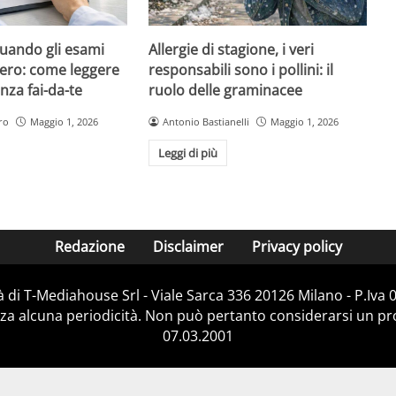
quando gli esami
Allergie di stagione, i veri
ero: come leggere
responsabili sono i pollini: il
nza fai-da-te
ruolo delle graminacee
ro
Maggio 1, 2026
Antonio Bastianelli
Maggio 1, 2026
Leggi di più
Redazione
Disclaimer
Privacy policy
 di T-Mediahouse Srl - Viale Sarca 336 20126 Milano - P.Iva
za alcuna periodicità. Non può pertanto considerarsi un prod
07.03.2001