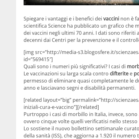
Spiegare i vantaggi e i benefici dei
vaccini
non è fac
scientifica Science ha pubblicato un grafico che mo
dei vaccini negli ultimi 70 anni. I dati sono riferiti
decenni dai Centri per la prevenzione e il controll
[img src=”http://media-s3.blogosfere.it/scienzaesa
id=”569415″]
Quali sono i numeri più significativi? I casi di
morbi
Le vaccinazioni su larga scala contro
difterite
e
po
permesso di eliminare quasi completamente le du
anno e lasciavano segni e disabilità permanenti.
[related layout=”big” permalink=”http://scienzaes
iniziali-cura-e-vaccino”][/related]
Purtroppo i casi di morbillo in Italia, invece, son
ovvero cinque volte quelli verificatisi nello ste
Lo sostiene il nuovo bollettino settimanale curato 
della sanità (ISS), che aggiorna a 1.920 il numero to