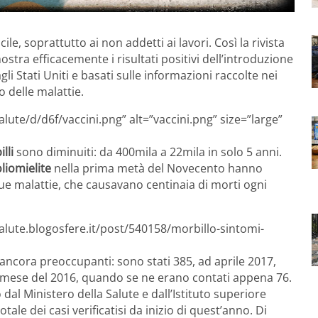
ile, soprattutto ai non addetti ai lavori. Così la rivista
stra efficacemente i risultati positivi dell’introduzione
 agli Stati Uniti e basati sulle informazioni raccolte nei
o delle malattie.
lute/d/d6f/vaccini.png” alt=”vaccini.png” size=”large”
lli
sono diminuiti: da 400mila a 22mila in solo 5 anni.
liomielite
nella prima metà del Novecento hanno
e malattie, che causavano centinaia di morti ogni
alute.blogosfere.it/post/540158/morbillo-sintomi-
o ancora preoccupanti: sono stati 385, ad aprile 2017,
sso mese del 2016, quando se ne erano contati appena 76.
dal Ministero della Salute e dall’Istituto superiore
tale dei casi verificatisi da inizio di quest’anno. Di