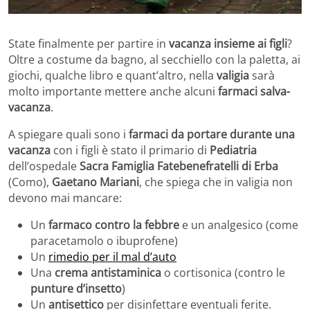
State finalmente per partire in
vacanza insieme ai figli
?
Oltre a costume da bagno, al secchiello con la paletta, ai
giochi, qualche libro e quant’altro, nella
valigia
sarà
molto importante mettere anche alcuni
farmaci salva-
vacanza
.
A spiegare quali sono i
farmaci da portare durante una
vacanza
con i figli è stato il primario di
Pediatria
dell’ospedale
Sacra Famiglia Fatebenefratelli di Erba
(Como),
Gaetano Mariani
, che spiega che in valigia non
devono mai mancare:
Un
farmaco contro la febbre
e un analgesico (come
paracetamolo o ibuprofene)
Un
rimedio per il mal d’auto
Una
crema antistaminica
o cortisonica (contro le
punture d’insetto
)
Un
antisettico
per disinfettare eventuali ferite.