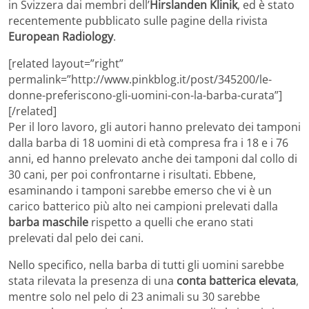
in Svizzera dai membri dell’
Hirslanden Klinik
, ed è stato
recentemente pubblicato sulle pagine della rivista
European Radiology
.
[related layout=”right”
permalink=”http://www.pinkblog.it/post/345200/le-
donne-preferiscono-gli-uomini-con-la-barba-curata”]
[/related]
Per il loro lavoro, gli autori hanno prelevato dei tamponi
dalla barba di 18 uomini di età compresa fra i 18 e i 76
anni, ed hanno prelevato anche dei tamponi dal collo di
30 cani, per poi confrontarne i risultati. Ebbene,
esaminando i tamponi sarebbe emerso che vi è un
carico batterico più alto nei campioni prelevati dalla
barba maschile
rispetto a quelli che erano stati
prelevati dal pelo dei cani.
Nello specifico, nella barba di tutti gli uomini sarebbe
stata rilevata la presenza di una
conta batterica elevata
,
mentre solo nel pelo di 23 animali su 30 sarebbe