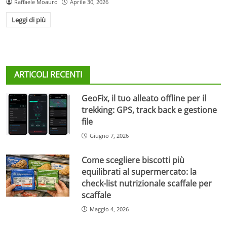
Raffaele Moauro
Aprile 30, 2026
Leggi di più
ARTICOLI RECENTI
GeoFix, il tuo alleato offline per il
trekking: GPS, track back e gestione
file
Giugno 7, 2026
Come scegliere biscotti più
equilibrati al supermercato: la
check-list nutrizionale scaffale per
scaffale
Maggio 4, 2026