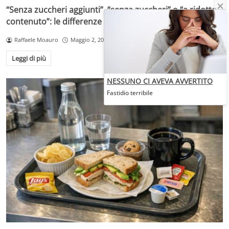
“Senza zuccheri aggiunti”, “senza zuccheri” o “a ridotto
contenuto”: le differenze che cambiano la scelta
Raffaele Moauro
Maggio 2, 2026
Leggi di più
NESSUNO CI AVEVA AVVERTITO
Fastidio terribile