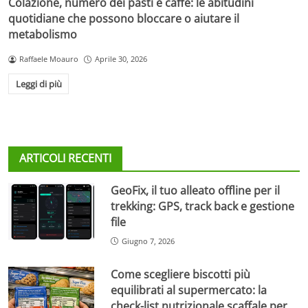
Colazione, numero dei pasti e caffè: le abitudini
quotidiane che possono bloccare o aiutare il
metabolismo
Raffaele Moauro
Aprile 30, 2026
Leggi di più
ARTICOLI RECENTI
GeoFix, il tuo alleato offline per il
trekking: GPS, track back e gestione
file
Giugno 7, 2026
Come scegliere biscotti più
equilibrati al supermercato: la
check-list nutrizionale scaffale per