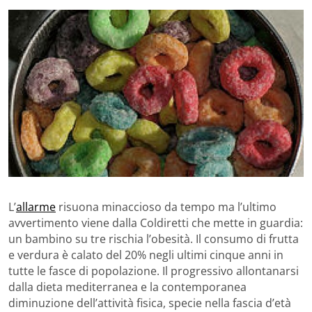
L’
allarme
risuona minaccioso da tempo ma l’ultimo
avvertimento viene dalla Coldiretti che mette in guardia:
un bambino su tre rischia l’obesità. Il consumo di frutta
e verdura è calato del 20% negli ultimi cinque anni in
tutte le fasce di popolazione. Il progressivo allontanarsi
dalla dieta mediterranea e la contemporanea
diminuzione dell’attività fisica, specie nella fascia d’età