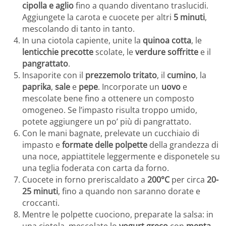
cipolla e aglio
fino a quando diventano traslucidi.
Aggiungete la carota e cuocete per altri
5 minuti
,
mescolando di tanto in tanto.
In una ciotola capiente, unite la
quinoa cotta
, le
lenticchie precotte
scolate, le
verdure soffritte
e il
pangrattato
.
Insaporite con il
prezzemolo tritato
, il
cumino
, la
paprika
,
sale
e
pepe
. Incorporate un
uovo
e
mescolate bene fino a ottenere un composto
omogeneo. Se l’impasto risulta troppo umido,
potete aggiungere un po’ più di pangrattato.
Con le mani bagnate, prelevate un cucchiaio di
impasto e
formate delle polpette
della grandezza di
una noce, appiattitele leggermente e disponetele su
una teglia foderata con carta da forno.
Cuocete in forno preriscaldato a
200°C
per circa
20-
25 minuti
, fino a quando non saranno dorate e
croccanti.
Mentre le polpette cuociono, preparate la salsa: in