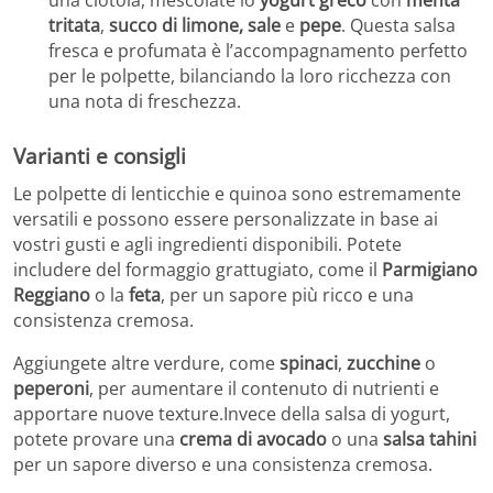
una ciotola, mescolate lo
yogurt greco
con
menta
tritata
,
succo di limone, sale
e
pepe
. Questa salsa
fresca e profumata è l’accompagnamento perfetto
per le polpette, bilanciando la loro ricchezza con
una nota di freschezza.
Varianti e consigli
Le polpette di lenticchie e quinoa sono estremamente
versatili e possono essere personalizzate in base ai
vostri gusti e agli ingredienti disponibili. Potete
includere del formaggio grattugiato, come il
Parmigiano
Reggiano
o la
feta
, per un sapore più ricco e una
consistenza cremosa.
Aggiungete altre verdure, come
spinaci
,
zucchine
o
peperoni
, per aumentare il contenuto di nutrienti e
apportare nuove texture.Invece della salsa di yogurt,
potete provare una
crema di avocado
o una
salsa tahini
per un sapore diverso e una consistenza cremosa.