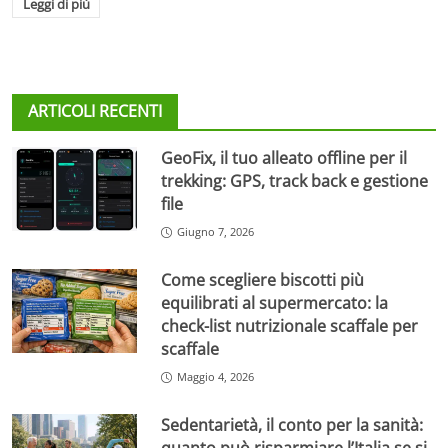
Leggi di più
ARTICOLI RECENTI
GeoFix, il tuo alleato offline per il
trekking: GPS, track back e gestione
file
Giugno 7, 2026
Come scegliere biscotti più
equilibrati al supermercato: la
check-list nutrizionale scaffale per
scaffale
Maggio 4, 2026
Sedentarietà, il conto per la sanità:
quanto può risparmiare l’Italia se si