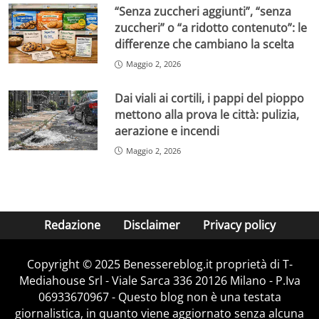
“Senza zuccheri aggiunti”, “senza
zuccheri” o “a ridotto contenuto”: le
differenze che cambiano la scelta
Maggio 2, 2026
Dai viali ai cortili, i pappi del pioppo
mettono alla prova le città: pulizia,
aerazione e incendi
Maggio 2, 2026
Redazione
Disclaimer
Privacy policy
Copyright © 2025 Benessereblog.it proprietà di T-
Mediahouse Srl - Viale Sarca 336 20126 Milano - P.Iva
06933670967 - Questo blog non è una testata
giornalistica, in quanto viene aggiornato senza alcuna