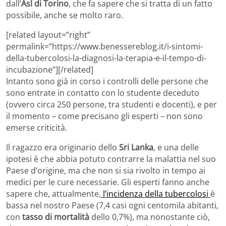
dall’
Asl di Torino
, che fa sapere che si tratta di un fatto
possibile, anche se molto raro.
[related layout=”right”
permalink=”https://www.benessereblog.it/i-sintomi-
della-tubercolosi-la-diagnosi-la-terapia-e-il-tempo-di-
incubazione”][/related]
Intanto sono già in corso i controlli delle persone che
sono entrate in contatto con lo studente deceduto
(ovvero circa 250 persone, tra studenti e docenti), e per
il momento – come precisano gli esperti – non sono
emerse criticità.
Il ragazzo era originario dello
Sri Lanka
, e una delle
ipotesi è che abbia potuto contrarre la malattia nel suo
Paese d’origine, ma che non si sia rivolto in tempo ai
medici per le cure necessarie. Gli esperti fanno anche
sapere che, attualmente,
l’incidenza della tubercolosi
è
bassa nel nostro Paese (7,4 casi ogni centomila abitanti,
con
tasso di mortalità
dello 0,7%), ma nonostante ciò,