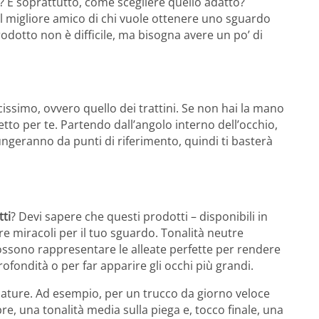
? E soprattutto, come scegliere quello adatto?
 il migliore amico di chi vuole ottenere uno sguardo
odotto non è difficile, ma bisogna avere un po’ di
ssimo, ovvero quello dei trattini. Se non hai la mano
to per te. Partendo dall’angolo interno dell’occhio,
fungeranno da punti di riferimento, quindi ti basterà
ti
? Devi sapere che questi prodotti – disponibili in
re miracoli per il tuo sguardo. Tonalità neutre
possono rappresentare le alleate perfette per rendere
fondità o per far apparire gli occhi più grandi.
umature. Ad esempio, per un trucco da giorno veloce
re, una tonalità media sulla piega e, tocco finale, una