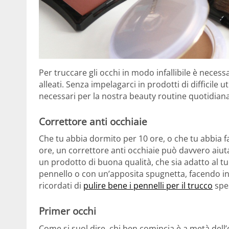
Per truccare gli occhi in modo infallibile è neces
alleati. Senza impelagarci in prodotti di difficile 
necessari per la nostra beauty routine quotidiana
Correttore anti occhiaie
Che tu abbia dormito per 10 ore, o che tu abbia fa
ore, un correttore anti occhiaie può davvero aiut
un prodotto di buona qualità, che sia adatto al tu
pennello o con un’apposita spugnetta, facendo in 
ricordati di
pulire bene i pennelli per il trucco
spes
Primer occhi
Come si suol dire, chi ben comincia è a metà del