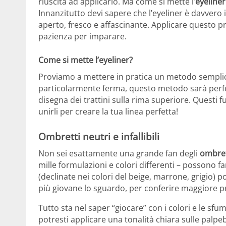
riuscita ad applicarlo. Ma come si mette l’
eyeliner
Innanzitutto devi sapere che l’eyeliner è davvero
aperto, fresco e affascinante. Applicare questo pr
pazienza per imparare.
Come si mette l’eyeliner?
Proviamo a mettere in pratica un metodo semplici
particolarmente ferma, questo metodo sarà perfet
disegna dei trattini sulla rima superiore. Questi 
unirli per creare la tua linea perfetta!
Ombretti neutri e infallibili
Non sei esattamente una grande fan degli
ombret
mille formulazioni e colori differenti – possono fa
(declinate nei colori del beige, marrone, grigio) 
più giovane lo sguardo, per conferire maggiore pro
Tutto sta nel saper “giocare” con i colori e le sf
potresti applicare una tonalità chiara sulle palpeb