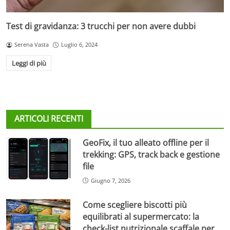
Test di gravidanza: 3 trucchi per non avere dubbi
Serena Vasta
Luglio 6, 2024
Leggi di più
ARTICOLI RECENTI
GeoFix, il tuo alleato offline per il
trekking: GPS, track back e gestione
file
Giugno 7, 2026
Come scegliere biscotti più
equilibrati al supermercato: la
check-list nutrizionale scaffale per