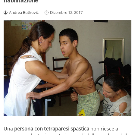
riabilitazione
Andrea Butkovič
-
Dicembre 12, 2017
Una
persona con tetraparesi spastica
non riesce a