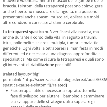
muovere volontariamente i muscoli delle gambe e delle
braccia. I sintomi della tetraparesi possono coinvolgere
anche l’ipertono muscolare e la rigidità, ma possono
presentarsi anche spasmi muscolari, epilessia e molti
altre condizioni correlate al danno cerebrale.
La
tetraparesi spastica
può verificarsi alla nascita, ma
anche durante il corso della vita, in seguito a traumi,
ictus, poliomelite, sclerosi multipla, tumori e malattie
genetiche. Ogni volta la tetraparesi si manifesta in modi
differenti ed è necessaria una diagnosi approfondita e
specialistica. Ma come si cura la tetraparesi e quali sono
gli interventi di
riabilitazione
possibili?
[related layout=”big”
permalink=”http://scienzaesalute.blogosfere.it/post/5686
spastica-cause-e-sintomi”][/related]
Fisioterapia: utile e necessaria soprattutto nella
fase di sviluppo per aiutare il bambino a camminare
e a sviluppare delle strategie utili a superare gli