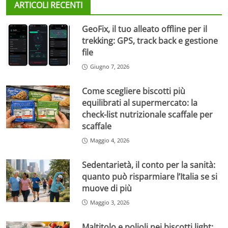
ARTICOLI RECENTI
GeoFix, il tuo alleato offline per il
trekking: GPS, track back e gestione
file
Giugno 7, 2026
Come scegliere biscotti più
equilibrati al supermercato: la
check-list nutrizionale scaffale per
scaffale
Maggio 4, 2026
Sedentarietà, il conto per la sanità:
quanto può risparmiare l’Italia se si
muove di più
Maggio 3, 2026
Maltitolo e polioli nei biscotti light: