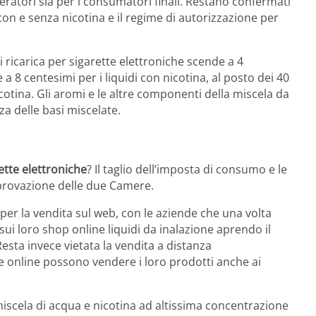
eratori sia per i consumatori finali. Restano confermati
 con e senza nicotina e il regime di autorizzazione per
di ricarica per sigarette elettroniche scende a 4
e a 8 centesimi per i liquidi con nicotina, al posto dei 40
nicotina. Gli aromi e le altre componenti della miscela da
a delle basi miscelate.
rette elettroniche
? Il taglio dell’imposta di consumo e le
provazione delle due Camere.
per la vendita sul web, con le aziende che una volta
i loro shop online liquidi da inalazione aprendo il
 Resta invece vietata la vendita a distanza
che online possono vendere i loro prodotti anche ai
miscela di acqua e nicotina ad altissima concentrazione