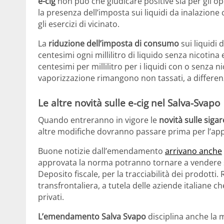
e-cig
non può che giudicare positive sia per gli op
la presenza dell’imposta sui liquidi da inalazione
gli esercizi di vicinato.
La
riduzione dell’imposta di consumo
sui liquidi 
centesimi ogni millilitro di liquido senza nicotina 
centesimi per millilitro per i liquidi con o senza 
vaporizzazione rimangono non tassati, a differenz
Le altre novità sulle e-cig nel Salva-Svapo
Quando entreranno in vigore le
novità sulle siga
altre modifiche dovranno passare prima per l’ap
Buone notizie dall’emendamento
arrivano anche
approvata la norma potranno tornare a vendere su
Deposito fiscale, per la tracciabilità dei prodotti.
transfrontaliera, a tutela delle aziende italiane 
privati.
L’emendamento Salva Svapo
disciplina anche la 