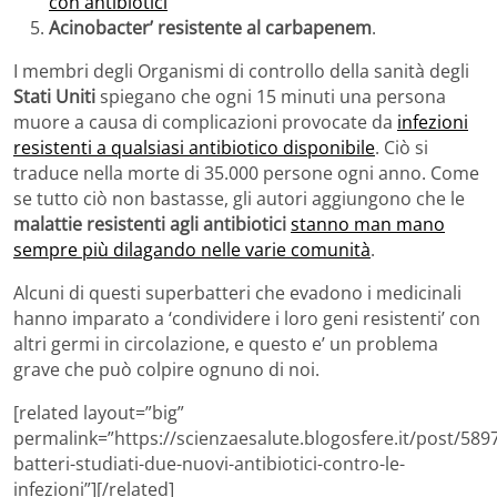
con antibiotici
Acinobacter’ resistente al carbapenem
.
I membri degli Organismi di controllo della sanità degli
Stati Uniti
spiegano che ogni 15 minuti una persona
muore a causa di complicazioni provocate da
infezioni
resistenti a qualsiasi antibiotico disponibile
. Ciò si
traduce nella morte di 35.000 persone ogni anno. Come
se tutto ciò non bastasse, gli autori aggiungono che le
malattie resistenti agli antibiotici
stanno man mano
sempre più dilagando nelle varie comunità
.
Alcuni di questi superbatteri che evadono i medicinali
hanno imparato a ‘condividere i loro geni resistenti’ con
altri germi in circolazione, e questo e’ un problema
grave che può colpire ognuno di noi.
[related layout=”big”
permalink=”https://scienzaesalute.blogosfere.it/post/589
batteri-studiati-due-nuovi-antibiotici-contro-le-
infezioni”][/related]