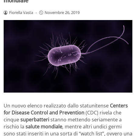
mondiale
Fiorella Vasta
-
Novembre 26, 2019
Un nuovo elenco realizzato dallo statunitense
Centers
for Disease Control and Prevention
(CDC) rivela che
cinque
superbatteri
stanno mettendo seriamente a
rischio la
salute mondiale
, mentre altri undici germi
sono stati inseriti in una sorta di “watch list”, ovvero una