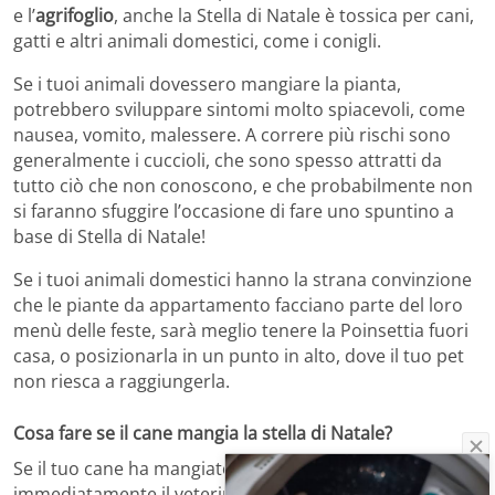
e l’
agrifoglio
, anche la Stella di Natale è tossica per cani,
gatti e altri animali domestici, come i conigli.
Se i tuoi animali dovessero mangiare la pianta,
potrebbero sviluppare sintomi molto spiacevoli, come
nausea, vomito, malessere. A correre più rischi sono
generalmente i cuccioli, che sono spesso attratti da
tutto ciò che non conoscono, e che probabilmente non
si faranno sfuggire l’occasione di fare uno spuntino a
base di Stella di Natale!
Se i tuoi animali domestici hanno la strana convinzione
che le piante da appartamento facciano parte del loro
menù delle feste, sarà meglio tenere la Poinsettia fuori
casa, o posizionarla in un punto in alto, dove il tuo pet
non riesca a raggiungerla.
Cosa fare se il cane mangia la stella di Natale?
Se il tuo cane ha mangiato la Stella di Natale, contatta
immediatamente il veterinario. L’animale potrebbe