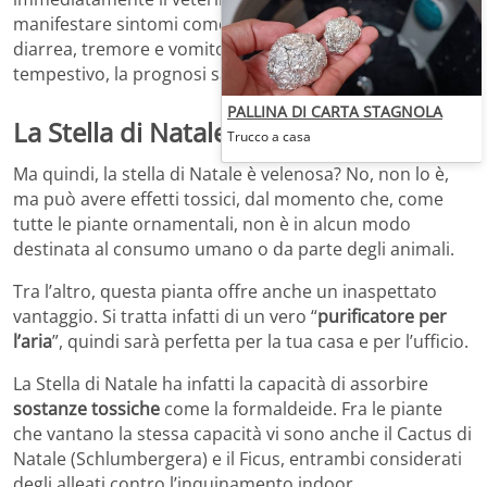
manifestare sintomi come congiuntivite, lacrimazione,
diarrea, tremore e vomito. Con un trattamento
tempestivo, la prognosi sarà tuttavia favorevole.
PALLINA DI CARTA STAGNOLA
La Stella di Natale è velenosa?
Trucco a casa
Ma quindi, la stella di Natale è velenosa? No, non lo è,
ma può avere effetti tossici, dal momento che, come
tutte le piante ornamentali, non è in alcun modo
destinata al consumo umano o da parte degli animali.
Tra l’altro, questa pianta offre anche un inaspettato
vantaggio. Si tratta infatti di un vero “
purificatore per
l’aria
”, quindi sarà perfetta per la tua casa e per l’ufficio.
La Stella di Natale ha infatti la capacità di assorbire
sostanze tossiche
come la formaldeide. Fra le piante
che vantano la stessa capacità vi sono anche il Cactus di
Natale (Schlumbergera) e il Ficus, entrambi considerati
degli alleati contro l’inquinamento indoor.