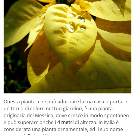
Questa pianta, che può adornare la tua casa o portare
un tocco di colore nel tuo giardino, è una pianta
originaria del Messico, dove cresce in modo spontaneo
e può superare anche i
4 metri
di altezza. In Italia è
considerata una pianta ornamentale, ed il suo nome