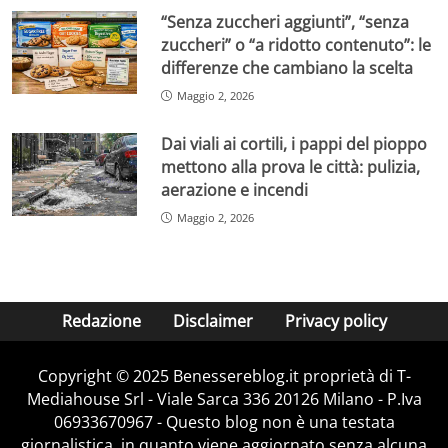
“Senza zuccheri aggiunti”, “senza
zuccheri” o “a ridotto contenuto”: le
differenze che cambiano la scelta
Maggio 2, 2026
Dai viali ai cortili, i pappi del pioppo
mettono alla prova le città: pulizia,
aerazione e incendi
Maggio 2, 2026
Redazione
Disclaimer
Privacy policy
Copyright © 2025 Benessereblog.it proprietà di T-
Mediahouse Srl - Viale Sarca 336 20126 Milano - P.Iva
06933670967 - Questo blog non è una testata
giornalistica, in quanto viene aggiornato senza alcuna