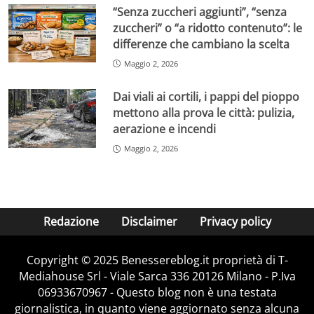
“Senza zuccheri aggiunti”, “senza
zuccheri” o “a ridotto contenuto”: le
differenze che cambiano la scelta
Maggio 2, 2026
Dai viali ai cortili, i pappi del pioppo
mettono alla prova le città: pulizia,
aerazione e incendi
Maggio 2, 2026
Redazione
Disclaimer
Privacy policy
Copyright © 2025 Benessereblog.it proprietà di T-
Mediahouse Srl - Viale Sarca 336 20126 Milano - P.Iva
06933670967 - Questo blog non è una testata
giornalistica, in quanto viene aggiornato senza alcuna