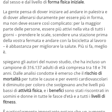
dal sesso e dal livello di
forma fisica iniziale
.
La gente pensa di dover iniziare ad andare in palestra e
di dover allenarsi duramente per essere più in forma,
ma non deve essere così complicato: per la maggior
parte delle persone, essere più attivi nella vita di tutti i
giorni – prendere le scale, scendere una stazione prima
della vostra fermata e andare con la bicicletta al lavoro
– è abbastanza per migliorare la salute. Più si fa, meglio
è.
spiegano gli autori del nuovo studio, che ha incluso un
campione di 316.137 adulti di età compresa tra 18 e 74
anni. Dalle analisi condotte è emerso che il
rischio di
mortalità
per tutte le cause e per eventi cardiovascolari
è diminuito per coloro che svolgevano anche livelli più
bassi di
attività fisica
, e i
benefici
sono stati riscontrati in
uomini e donne in tutte le fasce d’età e a tutti i
livelli di
fitness
.
È particolarmente importante notare che un aumento