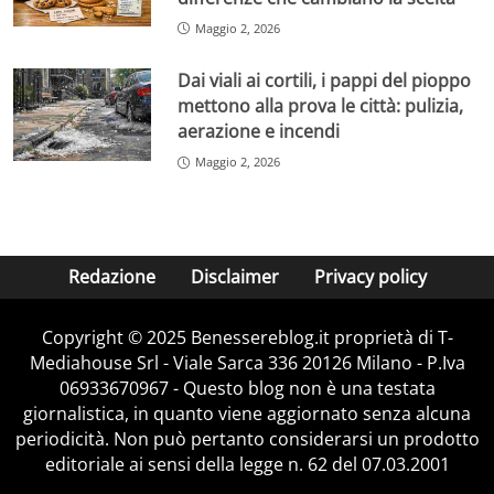
Maggio 2, 2026
Dai viali ai cortili, i pappi del pioppo
mettono alla prova le città: pulizia,
aerazione e incendi
Maggio 2, 2026
Redazione
Disclaimer
Privacy policy
Copyright © 2025 Benessereblog.it proprietà di T-
Mediahouse Srl - Viale Sarca 336 20126 Milano - P.Iva
06933670967 - Questo blog non è una testata
giornalistica, in quanto viene aggiornato senza alcuna
periodicità. Non può pertanto considerarsi un prodotto
editoriale ai sensi della legge n. 62 del 07.03.2001