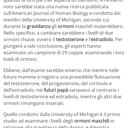
quando la loro partner aspetta un bambino. A renderlo
noto sarebbe stata una nuova ricerca pubblicata
sull’American Journal of Human Biology e condotta dai
membri della University of Michigan, secondo cui
durante la
gravidanza
gli
ormoni
maschili muterebbero.
Nello specifico, a cambiare sarebbero i livelli di due
ormoni chiave, ovvero il
testosterone
e l’
estradiolo
. Per
giungere a tale conclusione, gli esperti hanno
esaminato un campione di 29 coppie, esaminando i loro
livelli di ormoni.
Ebbene, dall’esame sarebbe emerso che mentre nelle
future mamme si registra una prevedibile fluttuazione
del testosterone, del progesterone, del cortisolo e
dell’estradiolo, nei
futuri papà
variavano al contrario i
livelli di testosterone ed estradiolo, mentre gli altri due
ormoni rimangono invariati.
Quello condotto dalla University of Michigan è il primo
studio ad esaminare i livelli degli
ormoni maschili
in
relazione alla gravidanza della donna, e dimostra