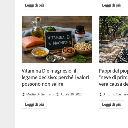
Leggi di più
Leggi di più
Vitamina D e magnesio, il
Pappi del pio
legame decisivo: perché i valori
“neve di prim
possono non salire
vera causa del
Mattia Di Gennaro
Aprile 30, 2026
Antonio Bastiane
Leggi di più
Leggi di più