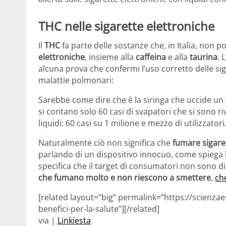
THC nelle sigarette elettroniche
Il
THC
fa parte delle sostanze che, in Italia, non p
elettroniche
, insieme alla
caffeina
e alla
taurina
. 
alcuna prova che confermi l’uso corretto delle siga
malattie polmonari:
Sarebbe come dire che è la siringa che uccide un t
si contano solo 60 casi di svapatori che si sono riv
liquidi: 60 casi su 1 milione e mezzo di utilizzatori
Naturalmente ciò non significa che
fumare sigare
parlando di un dispositivo innocuo, come spiega 
specifica che il target di consumatori non sono 
che fumano molto e non riescono a smettere
,
ch
[related layout=”big” permalink=”https://scienzaes
benefici-per-la-salute”][/related]
via |
Linkiesta