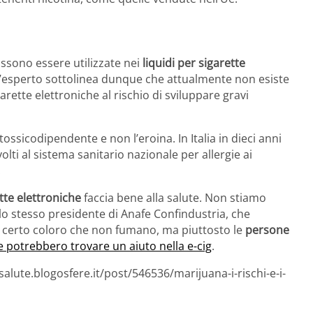
ossono essere utilizzate nei
liquidi per sigarette
L’esperto sottolinea dunque che attualmente non esiste
rette elettroniche al rischio di sviluppare gravi
ossicodipendente e non l’eroina. In Italia in dieci anni
olti al sistema sanitario nazionale per allergie ai
.
tte elettroniche
faccia bene alla salute. Non stiamo
lo stesso presidente di Anafe Confindustria, che
di certo coloro che non fumano, ma piuttosto le
persone
e potrebbero trovare un aiuto nella e-cig
.
alute.blogosfere.it/post/546536/marijuana-i-rischi-e-i-