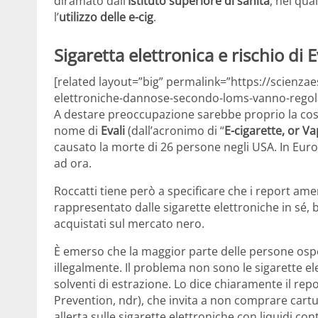
diramato dall’
Istituto superiore di sanità
, nel qua
l’
utilizzo delle e-cig
.
Sigaretta elettronica e rischio di E
[related layout=”big” permalink=”https://scienzae
elettroniche-dannose-secondo-loms-vanno-regola
A destare preoccupazione sarebbe proprio la cosi
nome di
Evali
(dall’acronimo di “
E-cigarette, or V
causato la morte di 26 persone negli USA. In Eur
ad ora.
Roccatti tiene però a specificare che i report a
rappresentato dalle sigarette elettroniche in sé, 
acquistati sul mercato nero.
È emerso che la maggior parte delle persone osp
illegalmente. Il problema non sono le sigarette ele
solventi di estrazione. Lo dice chiaramente il rep
Prevention, ndr), che invita a non comprare cart
allerta sulle sigarette elettroniche con liquidi co