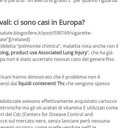
le si parla di “un’allerta di grado 2” per quanto riguarda
vali: ci sono casi in Europa?
salute.blogosfere.it/post/590169/sigarette-
te”][/related]
ddetta “polmonite chimica”, malattia nota anche con il
aping, product use Associated Lung Injury
“, che ha già
opa non è stato accertato nessun caso del genere fino
mericani hanno dimostrato che il problema non è
bensì dai
liquidi contenenti Thc
che vengono spesso
edalizzate avevano effettivamente acquistato cartucce
ttroniche ma gli oli acetati di vitamina E utilizzati come
ort del Cdc (Centers for Disease Control and
ucce sul mercato nero, senza lanciare però nessuna
ntenenti nicotina, come quelle vendute nell’Ue.